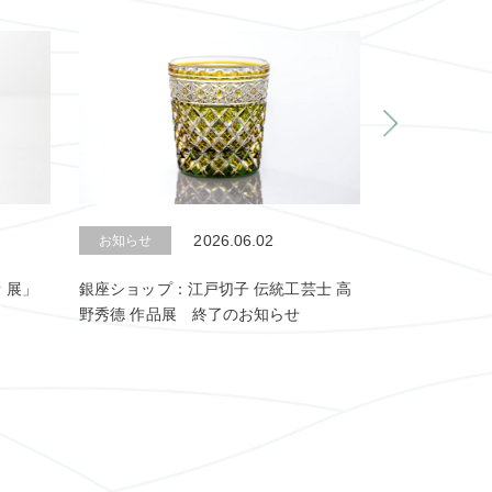
2026.06.02
お知らせ
お知らせ
 展」
銀座ショップ：江戸切子 伝統工芸士 高
ショップ：20
野秀德 作品展 終了のお知らせ
せ