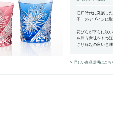
江戸時代に発展し
子」のデザインに
花びらが平らに咲
を願う意味をもつ江
さり縁起の良い意
> 詳しい商品説明はこち