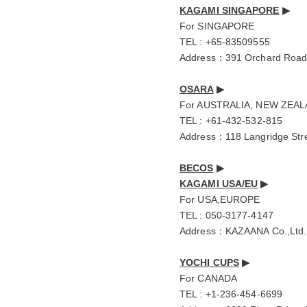
KAGAMI SINGAPORE
▶︎
For SINGAPORE
TEL : +65-83509555
Address：391 Orchard Road,
OSARA
▶︎
For AUSTRALIA, NEW ZEA
TEL : +61-432-532-815
Address：118 Langridge Stree
BECOS
▶︎
KAGAMI USA/EU
▶︎
For USA,EUROPE
TEL : 050-3177-4147
Address：KAZAANA Co.,Ltd. C
YOCHI CUPS
▶︎
For CANADA
TEL : +1-236-454-6699