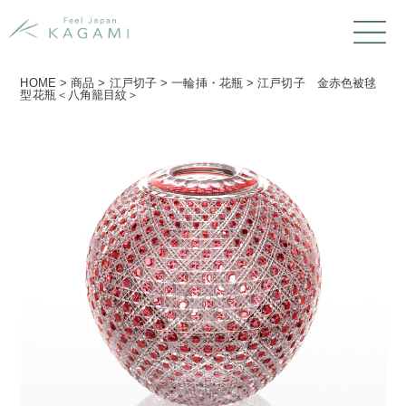
HOME
>
商品
>
江戸切子
>
一輪挿・花瓶
>
江戸切子 金赤色被毬
型花瓶＜八角籠目紋＞