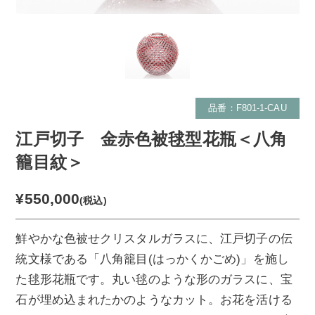
品番：F801-1-CAU
江戸切子 金赤色被毬型花瓶＜八角
籠目紋＞
¥550,000
(税込)
鮮やかな色被せクリスタルガラスに、江戸切子の伝
統文様である「八角籠目(はっかくかごめ)」を施し
た毬形花瓶です。丸い毬のような形のガラスに、宝
石が埋め込まれたかのようなカット。お花を活ける