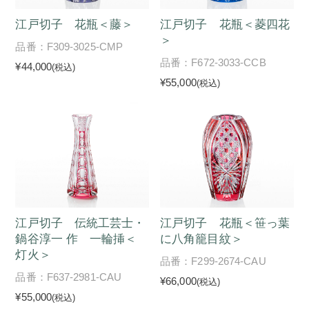
江戸切子 花瓶＜藤＞
江戸切子 花瓶＜菱四花
＞
品番：F309-3025-CMP
品番：F672-3033-CCB
¥44,000
(税込)
¥55,000
(税込)
江戸切子 伝統工芸士・
江戸切子 花瓶＜笹っ葉
鍋谷淳一 作 一輪挿＜
に八角籠目紋＞
灯火＞
品番：F299-2674-CAU
品番：F637-2981-CAU
¥66,000
(税込)
¥55,000
(税込)