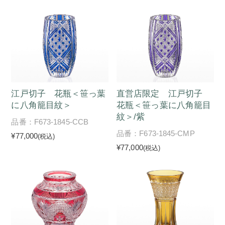
江戸切子 花瓶＜笹っ葉
直営店限定 江戸切子
に八角籠目紋＞
花瓶＜笹っ葉に八角籠目
紋＞/紫
品番：F673-1845-CCB
品番：F673-1845-CMP
¥77,000
(税込)
¥77,000
(税込)