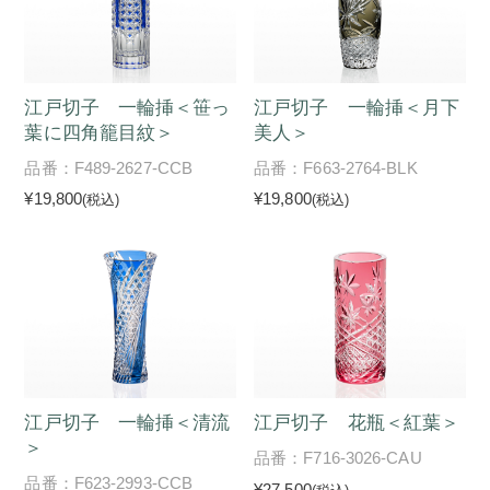
江戸切子 一輪挿＜笹っ
江戸切子 一輪挿＜月下
葉に四角籠目紋＞
美人＞
品番：F489-2627-CCB
品番：F663-2764-BLK
¥19,800
¥19,800
(税込)
(税込)
江戸切子 一輪挿＜清流
江戸切子 花瓶＜紅葉＞
＞
品番：F716-3026-CAU
品番：F623-2993-CCB
¥27,500