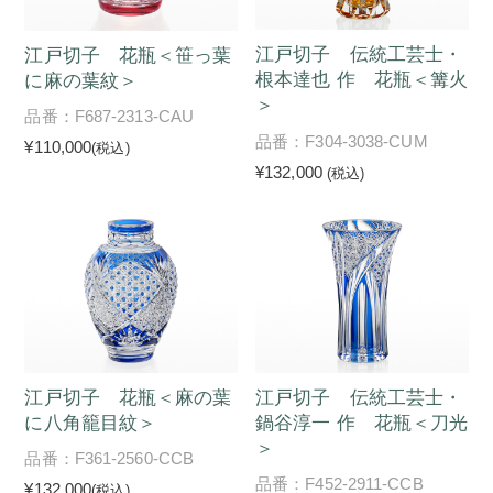
江戸切子 伝統工芸士・
江戸切子 花瓶＜笹っ葉
根本達也 作 花瓶＜篝火
に麻の葉紋＞
＞
品番：F687-2313-CAU
品番：F304-3038-CUM
¥110,000
(税込)
¥132,000
(税込)
江戸切子 花瓶＜麻の葉
江戸切子 伝統工芸士・
に八角籠目紋＞
鍋谷淳一 作 花瓶＜刀光
＞
品番：F361-2560-CCB
品番：F452-2911-CCB
¥132,000
(税込)