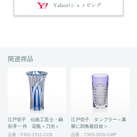
Yahoo!ショッピング
関連商品
江戸切子 伝統工芸士・鍋
江戸切子 タンブラー＜幕
谷淳一 作 花瓶＜刀光＞
襞に四角籠目紋＞
品番：F452-2911-CCB
品番：T369-2835-CMP