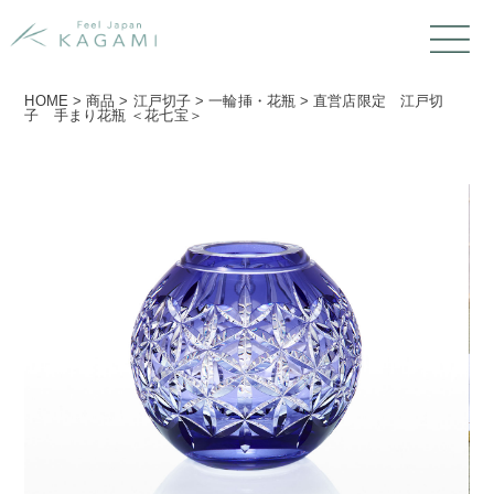
HOME
>
商品
>
江戸切子
>
一輪挿・花瓶
>
直営店限定 江戸切
子 手まり花瓶 ＜花七宝＞