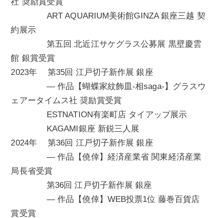
社 奨励賞受賞
ART AQUARIUM美術館GINZA 銀座三越 契
約展示
第五回 北近江サケグラス公募展 黒壁慶雲
館 銀賞受賞
2023年 第35回 江戸切子新作展 銀座
— 作品【蝴蝶家紋飾皿-相saga-】グラスウ
ェアータイムス社 奨励賞受賞
ESTNATION有楽町店 タイアップ展示
KAGAMI銀座 新鋭三人展
2024年 第36回 江戸切子新作展 銀座
— 作品【僥倖】経済産業省 関東経済産業
局長省受賞
第36回 江戸切子新作展 銀座
— 作品【僥倖】WEB投票1位 藤巻百貨店
賞受賞