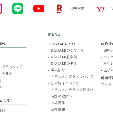
楽天市場
MENU
KAGAMIについて
お取扱
探す
KAGAMIのこだわり
銀座
KAGAMI記念館
パレ
KAGAMIの歩み
本社
ルグラスウェア
職人紹介
主な
ール彫刻
クリスタルガラスについて
新着情
定
江戸切子について
ブログ
ョン
クリスタルガラスの取扱い
時計の取扱い
から探す
工場見学
会社情報
食器