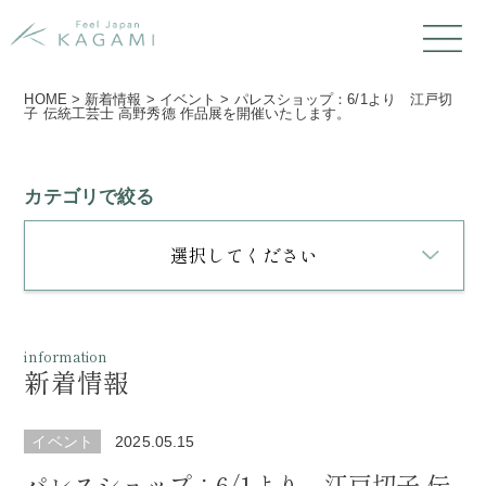
HOME
>
新着情報
>
イベント
>
パレスショップ：6/1より 江戸切
子 伝統工芸士 高野秀德 作品展を開催いたします。
カテゴリで絞る
選択してください
information
新着情報
イベント
2025.05.15
パレスショップ：6/1より 江戸切子 伝