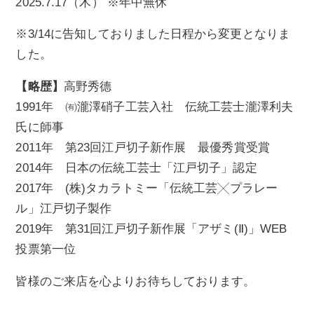
2025.7.17（木） ※年中無休
※3/14に告知しておりました日程から変更となりま
した。
【略歴】
高野秀德
1991年 ㈲瀧澤硝子工芸入社 伝統工芸士瀧澤利夫
氏に師事
2011年 第23回江戸切子新作展 最優秀賞受賞
2014年 日本の伝統工芸士「江戸切子」認定
2017年 (株)タカラトミー「伝統工芸╳プラレー
ル」江戸切子製作
2019年 第31回江戸切子新作展「アザミ(Ⅱ)」WEB
投票第一位
皆様のご来店を心よりお待ちしております。