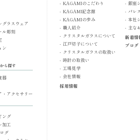
KAGAMIのこだわり
銀座
KAGAMI記念館
パレ
KAGAMIの歩み
本社
ルグラスウェア
職人紹介
主な
ール彫刻
クリスタルガラスについて
新着情
定
江戸切子について
ブログ
ョン
クリスタルガラスの取扱い
時計の取扱い
から探す
工場見学
会社情報
食器
採用情報
ア・アクセサリー
ピング
ル加工
タログ