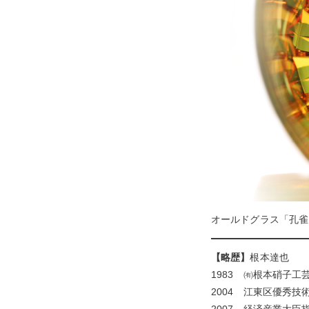
オールドグラス「孔雀
【略歴】
根本達也
1983 ㈲根本硝子工
2004 江東区優秀技