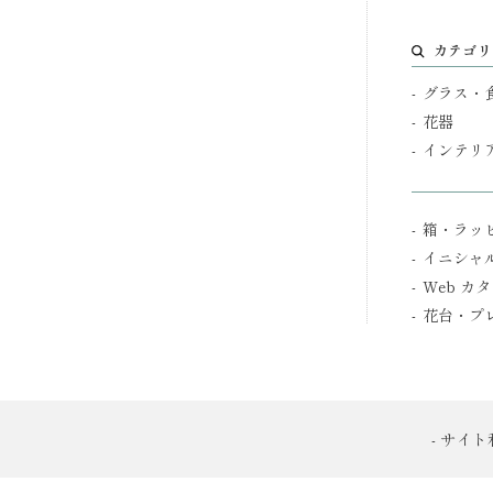
カテゴリ
グラス・
花器
インテリ
箱・ラッ
イニシャ
Web カ
花台・プ
- サイ