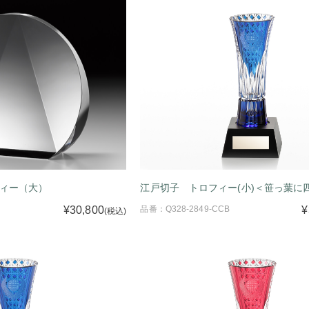
ィー（大）
江戸切子 トロフィー(小)＜笹っ葉に
¥30,800
品番：Q328-2849-CCB
¥
(税込)