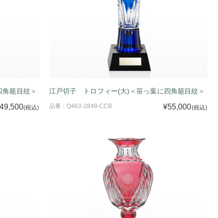
四角籠目紋＞
江戸切子 トロフィー(大)＜笹っ葉に四角籠目紋＞
49,500
品番：Q463-2849-CCB
¥55,000
(税込)
(税込)