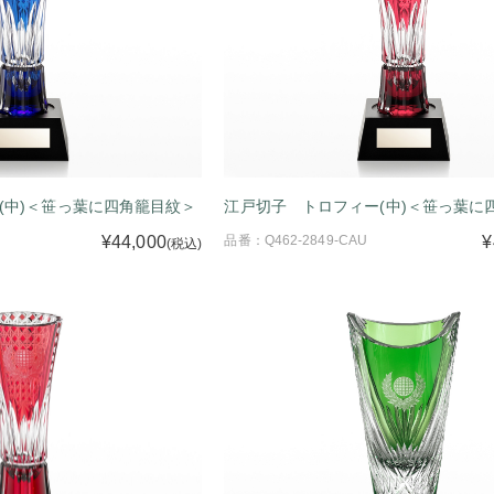
(中)＜笹っ葉に四角籠目紋＞
江戸切子 トロフィー(中)＜笹っ葉に
¥44,000
品番：Q462-2849-CAU
¥
(税込)