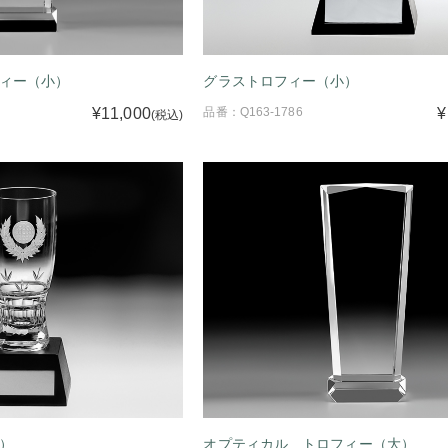
ィー（小）
グラストロフィー（小）
¥11,000
品番：Q163-1786
¥
(税込)
）
オプティカル トロフィー（大）