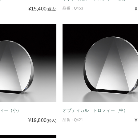
¥15,400
品番：Q453
¥
(税込)
ィー（小）
オプティカル トロフィー（中）
¥19,800
品番：Q421
¥
(税込)