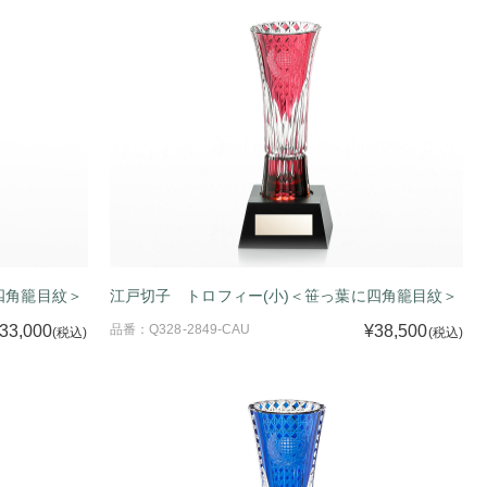
四角籠目紋＞
江戸切子 トロフィー(小)＜笹っ葉に四角籠目紋＞
33,000
品番：Q328-2849-CAU
¥38,500
(税込)
(税込)