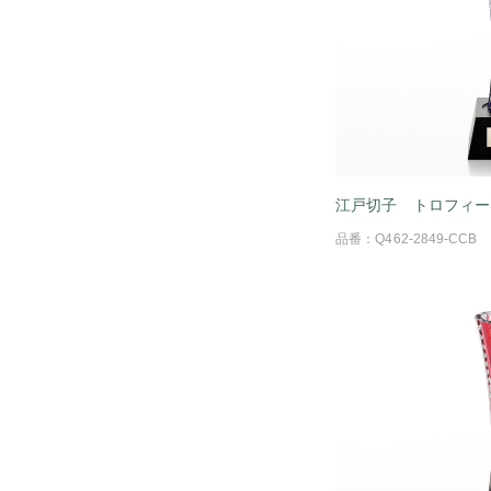
江戸切子 トロフィー
品番：Q462-2849-CCB