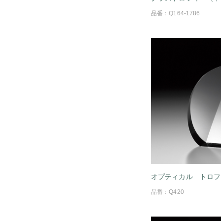
品番：Q164-1786
オプティカル トロフ
品番：Q420