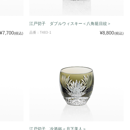
江戸切子 ダブルウィスキー＜八角籠目紋＞
¥7,700
品番：T483-1
¥8,800
(税込)
(税込)
江戸切子 冷酒杯＜月下美人＞