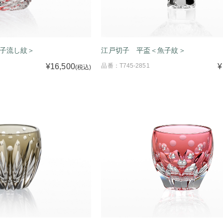
子流し紋＞
江戸切子 平盃＜魚子紋＞
¥16,500
品番：T745-2851
¥
(税込)