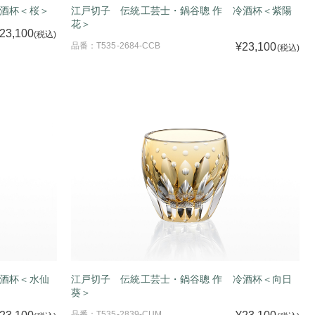
冷酒杯＜桜＞
江戸切子 伝統工芸士・鍋谷聰 作 冷酒杯＜紫陽
花＞
23,100
(税込)
品番：T535-2684-CCB
¥23,100
(税込)
冷酒杯＜水仙
江戸切子 伝統工芸士・鍋谷聰 作 冷酒杯＜向日
葵＞
品番：T535-2839-CUM