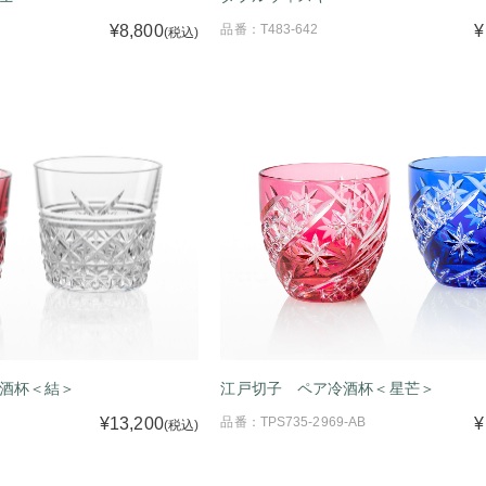
¥8,800
品番：T483-642
¥
(税込)
酒杯＜結＞
江戸切子 ペア冷酒杯＜星芒＞
¥13,200
品番：TPS735-2969-AB
¥
(税込)