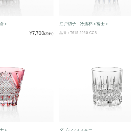
倉＞
江戸切子 冷酒杯＜富士＞
¥7,700
品番：T615-2950-CCB
(税込)
士＞
ダブルウィスキー