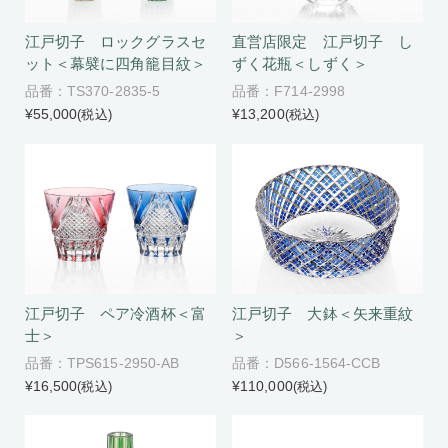
江戸切子 ロックグラスセ
直営店限定 江戸切子 し
ット＜幕襞に四角籠目紋＞
ずく花瓶＜しずく＞
品番：TS370-2835-5
品番：F714-2998
¥55,000
¥13,200
(税込)
(税込)
江戸切子 ペア冷酒杯＜富
江戸切子 大鉢＜矢来重紋
士＞
＞
品番：TPS615-2950-AB
品番：D566-1564-CCB
¥16,500
¥110,000
(税込)
(税込)