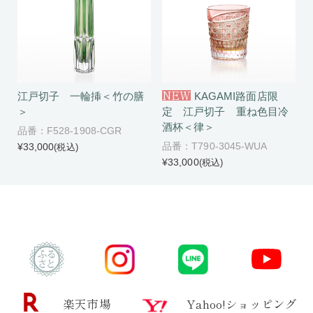
NEW
江戸切子 一輪挿＜竹の膳
KAGAMI路面店限
＞
定 江戸切子 重ね色目冷
酒杯＜律＞
品番：F528-1908-CGR
品番：T790-3045-WUA
¥33,000
(税込)
¥33,000
(税込)
楽天市場
Yahoo!ショッピング