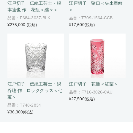
江戸切子 伝統工芸士・根
江戸切子 猪口＜矢来重紋
本達也 作 花瓶＜縷々＞
＞
品番：F684-3037-BLK
品番：T709-1564-CCB
¥275,000
¥17,600
(税込)
(税込)
江戸切子 伝統工芸士・鍋
江戸切子 花瓶＜紅葉＞
谷聰 作 ロックグラス＜七
品番：F716-3026-CAU
宝＞
¥27,500
(税込)
品番：T748-2834
¥36,300
(税込)