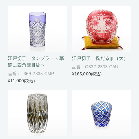
江戸切子 タンブラー＜幕
江戸切子 祝だるま（大）
襞に四角籠目紋＞
品番：Q337-2303-CAU
品番：T369-2835-CMP
¥165,000
(税込)
¥11,000
(税込)