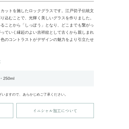
、カットを施したロックグラスです。江戸切子伝統文
彫り込むことで、光輝く美しいグラスを作りました。
いることから「しっぽう」となり、どこまでも繋がっ
がっていく縁起のよい吉祥紋として古くから親しまれ
る色のコントラストがデザインの魅力をより引立たせ
せ
250ml
ざいますので、あらかじめご了承ください。
イニシャル加工について