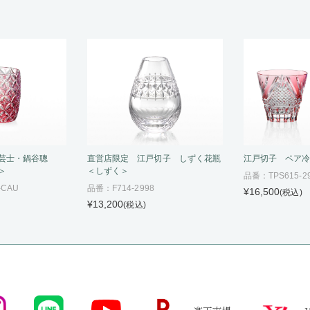
芸士・鍋谷聰
直営店限定 江戸切子 しずく花瓶
江戸切子 ペア
＞
＜しずく＞
品番：TPS615-29
-CAU
品番：F714-2998
¥16,500
(税込)
¥13,200
(税込)