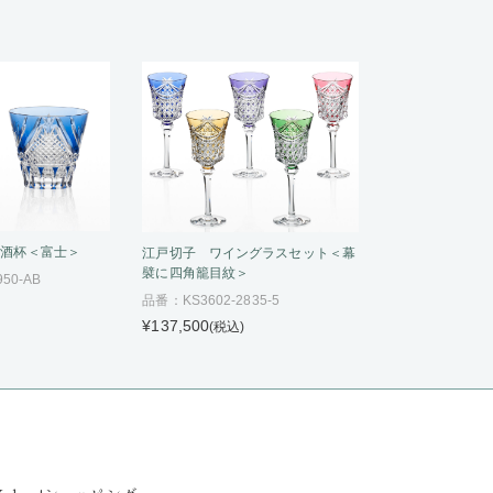
冷酒杯＜富士＞
江戸切子 ワイングラスセット＜幕
襞に四角籠目紋＞
50-AB
品番：KS3602-2835-5
¥137,500
(税込)