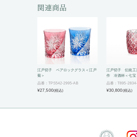
関連商品
江戸切子 ペアロックグラス＜江戸
江戸切子 伝統工
菊＞
作 冷酒杯＜七宝
品番：TPS542-2995-AB
品番：T895-2834
¥27,500
¥30,800
(税込)
(税込)