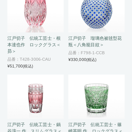
江戸切子 伝統工芸士・根
江戸切子 瑠璃色被毬型花
本達也作 ロックグラス＜
瓶＜八角籠目紋＞
昴＞
品番：F798-1-CCB
品番：T428-3006-CAU
¥330,000
(税込)
¥51,700
(税込)
江戸切子 伝統工芸士・鍋
江戸切子 伝統工芸士・篠
谷淳一 作 スリムグラス＜
崎英明 作 ロックグラス＜