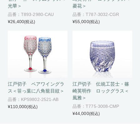
光華＞
菱花＞
品番：T893-2980-CAU
品番：T787-3032-CGR
¥26,400
¥55,000
(税込)
(税込)
江戸切子 伝統工芸士・篠
江戸切子 ペアワイングラ
崎英明作 ロックグラス＜
ス＜笹っ葉に八角籠目紋＞
風雅＞
品番：KPS9802-2521-AB
品番：T775-3008-CMP
¥110,000
(税込)
¥44,000
(税込)