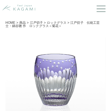
HOME
>
商品
>
江戸切子
>
ロックグラス
>
江戸切子 伝統工芸
士・鍋谷聰 作 ロックグラス＜菊花＞