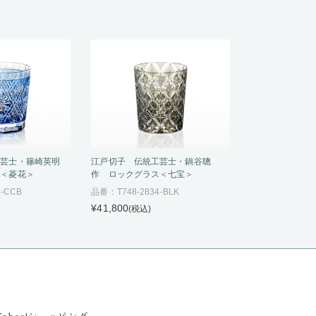
工芸士・篠崎英明
江戸切子 伝統工芸士・鍋谷聰
ス＜菱花＞
作 ロックグラス＜七宝＞
-CCB
品番：T748-2834-BLK
¥41,800
(税込)