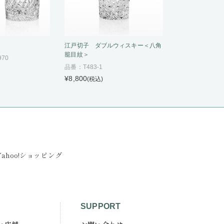
ス
江戸切子 ダブルウィスキー＜八角
籠目紋＞
970
品番：T483-1
¥8,800
(税込)
Yahoo!ショッピング
SUPPORT