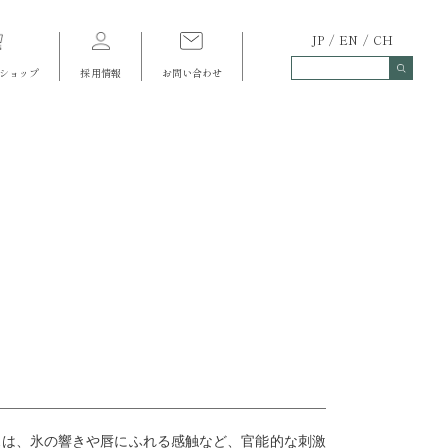
JP
EN
CH
ショップ
採用情報
お問い合わせ
スは、氷の響きや唇にふれる感触など、官能的な刺激