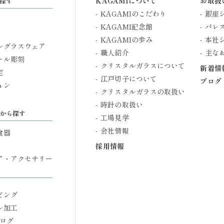
KAGAMIについて
お取扱
探す
KAGAMIのこだわり
銀座
KAGAMI記念館
パレ
KAGAMIの歩み
本社
ルグラスウェア
職人紹介
主な
ール彫刻
クリスタルガラスについて
新着情
定
江戸切子について
ブログ
ョン
クリスタルガラスの取扱い
時計の取扱い
から探す
工場見学
会社情報
食器
採用情報
ア・アクセサリー
ピング
ル加工
タログ