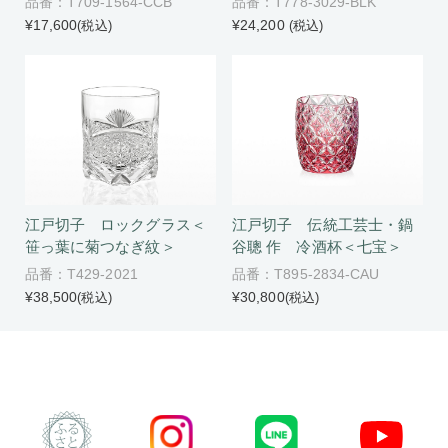
品番：T709-1564-CCB
品番：T778-3029-BLK
¥17,600
¥24,200
(税込)
(税込)
江戸切子 ロックグラス＜
江戸切子 伝統工芸士・鍋
笹っ葉に菊つなぎ紋＞
谷聰 作 冷酒杯＜七宝＞
品番：T429-2021
品番：T895-2834-CAU
¥38,500
¥30,800
(税込)
(税込)