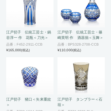
江戸切子 伝統工芸士・鍋
江戸切子 伝統工芸士・篠
谷淳一 作 花瓶＜刀光＞
崎英明 作 酒器揃＜玉舞＞
品番：F452-2911-CCB
品番：BPS328-2708-CCB
¥165,000
¥110,000
(税込)
(税込)
江戸切子 猪口＜矢来重紋
江戸切子 タンブラー＜石
＞
垣＞