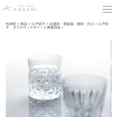
HOME
>
商品
>
江戸切子
>
冷酒杯・酒器揃・徳利・片口
>
江戸切
子 ダブルウィスキー＜八角籠目紋＞