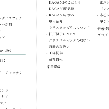
KAGAMIのこだわり
銀座
KAGAMI記念館
パレ
KAGAMIの歩み
本社
ルグラスウェア
職人紹介
主な
ール彫刻
クリスタルガラスについて
新着情
定
江戸切子について
ブログ
ョン
クリスタルガラスの取扱い
時計の取扱い
から探す
工場見学
会社情報
食器
採用情報
ア・アクセサリー
ピング
ル加工
タログ