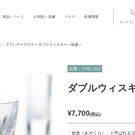
商品について
お取扱い店舗
ブログ
新着情報
オンライン
ス・ブランデーグラス
>
ダブルウィスキー＜校倉＞
品番：T481-312
ダブルウィス
¥7,700
(税込)
「校倉（あぜくら）」と呼ばれる