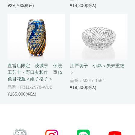
¥29,700
¥14,300
(税込)
(税込)
江戸切子 小鉢＜矢来重紋
直営店限定 茨城県 伝統
＞
工芸士・野口友和作 重ね
色目花瓶＜組子格子＞
品番：M347-1564
品番：F311-2978-WUB
¥19,800
(税込)
¥165,000
(税込)