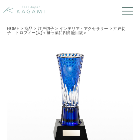
HOME
>
商品
>
江戸切子
>
インテリア・アクセサリー
>
江戸切
子 トロフィー(大)＜笹っ葉に四角籠目紋＞