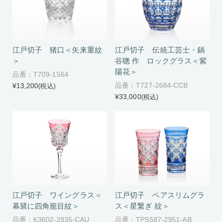
江戸切子 猪口＜矢来重紋
江戸切子 伝統工芸士・鍋
＞
谷聰 作 ロックグラス＜紫
陽花＞
品番：T709-1564
品番：T727-2684-CCB
¥13,200
(税込)
¥33,000
(税込)
江戸切子 ワイングラス＜
江戸切子 ペアスリムグラ
幕襞に四角籠目紋＞
ス＜星繋ぎ 紋＞
品番：K3602-2835-CAU
品番：TPS587-2951-AB