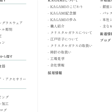
KAGAMIについて
お取扱
探す
KAGAMIのこだわり
銀座
KAGAMI記念館
パレ
KAGAMIの歩み
本社
ルグラスウェア
職人紹介
主な
ール彫刻
クリスタルガラスについて
新着情
定
江戸切子について
ブログ
ョン
クリスタルガラスの取扱い
時計の取扱い
から探す
工場見学
会社情報
食器
採用情報
ア・アクセサリー
ピング
ル加工
タログ