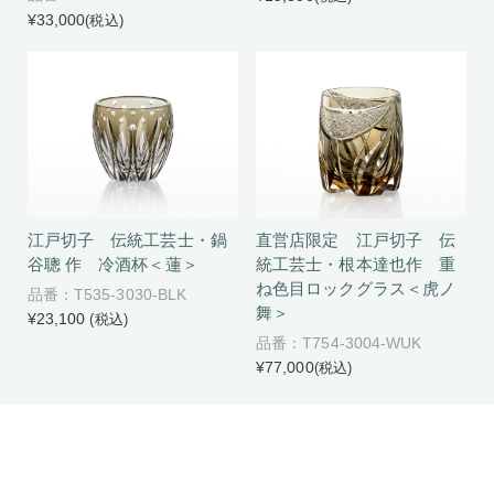
¥33,000
(税込)
江戸切子 伝統工芸士・鍋
直営店限定 江戸切子 伝
谷聰 作 冷酒杯＜蓮＞
統工芸士・根本達也作 重
ね色目ロックグラス＜虎ノ
品番：T535-3030-BLK
舞＞
¥23,100
(税込)
品番：T754-3004-WUK
¥77,000
(税込)