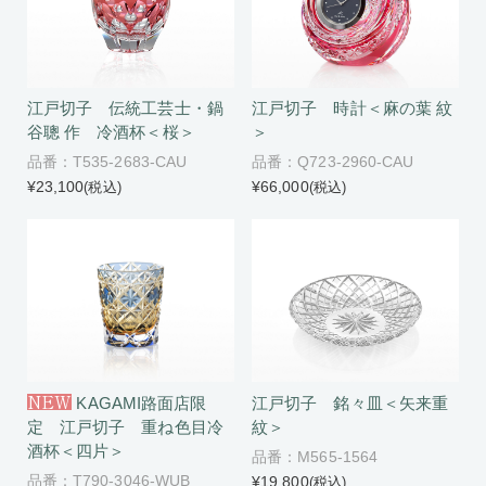
江戸切子 伝統工芸士・鍋
江戸切子 時計＜麻の葉 紋
谷聰 作 冷酒杯＜桜＞
＞
品番：T535-2683-CAU
品番：Q723-2960-CAU
¥23,100
¥66,000
(税込)
(税込)
NEW
KAGAMI路面店限
江戸切子 銘々皿＜矢来重
定 江戸切子 重ね色目冷
紋＞
酒杯＜四片＞
品番：M565-1564
品番：T790-3046-WUB
¥19,800
(税込)