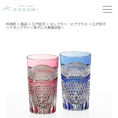
HOME
>
商品
>
江戸切子
>
タンブラー・ビアグラス
>
江戸切子
ペアタンブラー＜魚子に六角籠目紋＞