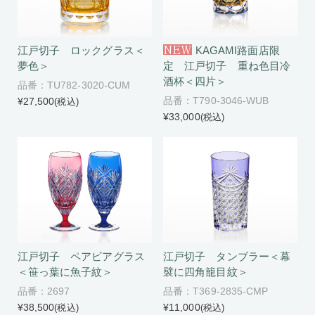
NEW
江戸切子 ロックグラス＜
KAGAMI路面店限
夢色＞
定 江戸切子 重ね色目冷
酒杯＜四片＞
品番：TU782-3020-CUM
品番：T790-3046-WUB
¥27,500
(税込)
¥33,000
(税込)
江戸切子 ペアビアグラス
江戸切子 タンブラー＜幕
＜笹っ葉に魚子紋＞
襞に四角籠目紋＞
品番：2697
品番：T369-2835-CMP
¥38,500
¥11,000
(税込)
(税込)