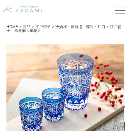
HOME
>
商品
>
江戸切子
>
冷酒杯・酒器揃・徳利・片口
>
江戸切
子 酒器揃＜星花＞