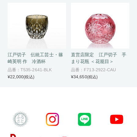
江戸切子 伝統工芸士・篠
直営店限定 江戸切子 手
崎英明 作 冷酒杯
まり花瓶 ＜花籠目＞
品番：T535-2641-BLK
品番：F713-2922-CAU
¥22,000
¥34,650
(税込)
(税込)