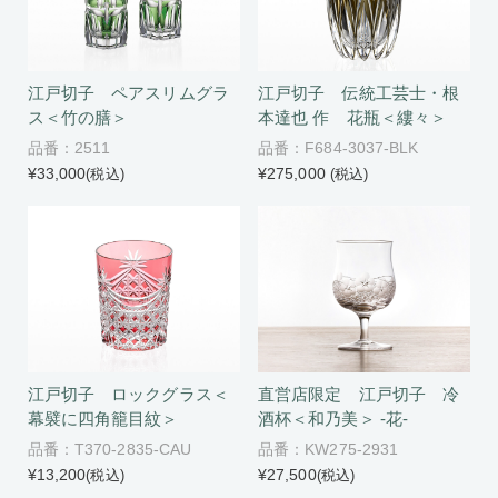
江戸切子 ペアスリムグラ
江戸切子 伝統工芸士・根
ス＜竹の膳＞
本達也 作 花瓶＜縷々＞
品番：2511
品番：F684-3037-BLK
¥33,000
¥275,000
(税込)
(税込)
江戸切子 ロックグラス＜
直営店限定 江戸切子 冷
幕襞に四角籠目紋＞
酒杯＜和乃美＞ -花-
品番：T370-2835-CAU
品番：KW275-2931
¥13,200
¥27,500
(税込)
(税込)