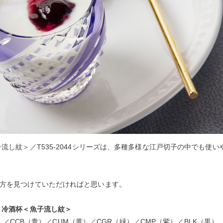
子流し紋＞／T535-2044シリーズは、多種多様な江戸切子の中でも
方を見つけていただければと思います。
 冷酒杯＜魚子流し紋＞
）
／
CCB（青）
／
CUM（黄）
／
CGR（緑）
／
CMP（紫）
／
BLK（黒）