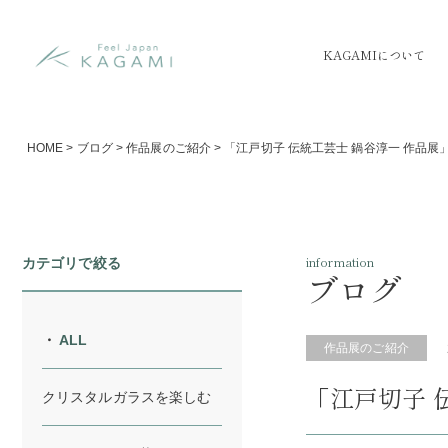
KAGAMIについて
HOME
>
ブログ
>
作品展のご紹介
>
「江戸切子 伝統工芸士 鍋谷淳一 作品展
information
カテゴリで絞る
ブログ
ALL
作品展のご紹介
「江戸切子 
クリスタルガラスを楽しむ