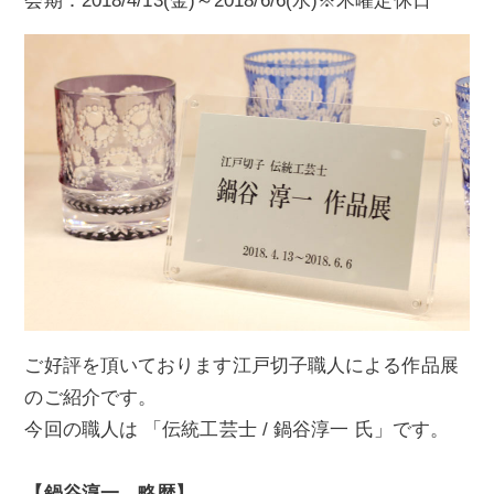
会期：2018/4/13(金)～2018/6/6(水)※木曜定休日
ご好評を頂いております江戸切子職人による作品展
のご紹介です。
今回の職人は 「伝統工芸士 / 鍋谷淳一 氏」です。
【鍋谷淳一 略歴】