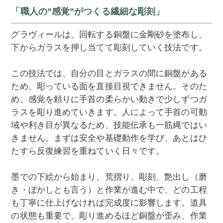
「職人の”感覚”がつくる繊細な彫刻」
グラヴィールは、回転する銅盤に金剛砂を塗布し、
下からガラスを押し当てて彫刻していく技法です。
この技法では、自分の目とガラスの間に銅盤がある
ため、彫っている面を直接目視できません。そのた
め、感覚を頼りに手首の柔らかい動きで少しずつガ
ラスを彫り進めていきます。人によって手首の可動
域や利き目が異なるため、技能伝承も一筋縄ではい
きません。まずは安全や基礎動作を学び、あとはひ
たすら反復練習を重ねていく日々です。
墨での下絵から始まり、荒摺り、彫刻、艶出し（磨
き・ぼかしとも言う）と作業が進む中で、どの工程
も丁寧に仕上げなければ完成度に影響します。道具
の状態も重要で、彫り進めるほど銅盤が歪み、作業