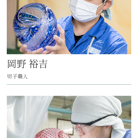
岡野 裕吉
切子職人