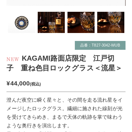
品番：T827-3042-WUB
KAGAMI路面店限定 江戸切
NEW
子 重ね色目ロックグラス＜流星＞
¥44,000
(税込)
澄んだ夜空に瞬く星々と、その間を走る流れ星をイ
メージしたロックグラス。繊細に施された線刻が光
を受けてきらめき、まるで天体の軌跡を掌で味わう
ような奥行きを演出します。