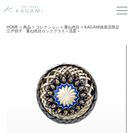
HOME
>
商品
>
コレクション
>
重ね色目
>
KAGAMI路面店限定
江戸切子 重ね色目ロックグラス＜流星＞