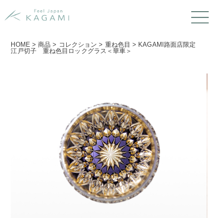
HOME
>
商品
>
コレクション
>
重ね色目
>
KAGAMI路面店限定
江戸切子 重ね色目ロックグラス＜華車＞